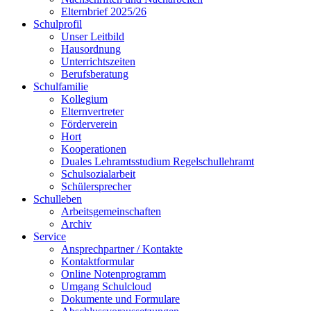
Elternbrief 2025/26
Schulprofil
Unser Leitbild
Hausordnung
Unterrichtszeiten
Berufsberatung
Schulfamilie
Kollegium
Elternvertreter
Förderverein
Hort
Kooperationen
Duales Lehramtsstudium Regelschullehramt
Schulsozialarbeit
Schülersprecher
Schulleben
Arbeitsgemeinschaften
Archiv
Service
Ansprechpartner / Kontakte
Kontaktformular
Online Notenprogramm
Umgang Schulcloud
Dokumente und Formulare