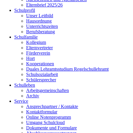
Elternbrief 2025/26
Schulprofil
Unser Leitbild
Hausordnung
Unterrichtszeiten
Berufsberatung
Schulfamilie
Kollegium
Elternvertreter
Förderverein
Hort
Kooperationen
Duales Lehramtsstudium Regelschullehramt
Schulsozialarbeit
Schülersprecher
Schulleben
Arbeitsgemeinschaften
Archiv
Service
Ansprechpartner / Kontakte
Kontaktformular
Online Notenprogramm
Umgang Schulcloud
Dokumente und Formulare