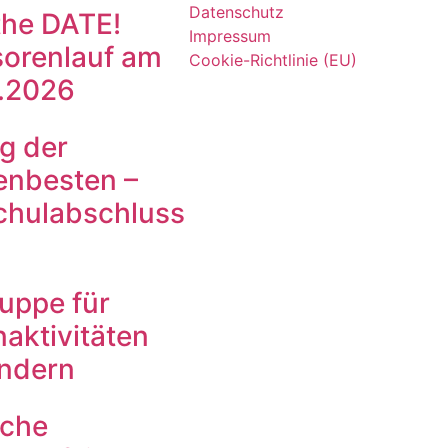
Datenschutz
the DATE!
Impressum
orenlauf am
Cookie-Richtlinie (EU)
.2026
g der
enbesten –
chulabschluss
ruppe für
aktivitäten
indern
iche