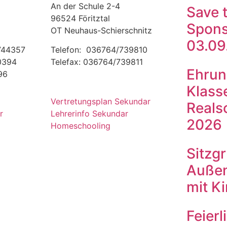
An der Schule 2-4
Save 
96524 Föritztal
Spons
OT Neuhaus-Schierschnitz
03.09
 744357
Telefon: 036764/739810
00394
Telefax: 036764/739811
Ehrun
96
Klass
Vertretungsplan Sekundar
Reals
r
Lehrerinfo Sekundar
2026
Homeschooling
Sitzg
Außen
mit K
Feierl