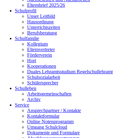
Elternbrief 2025/26
Schulprofil
Unser Leitbild
Hausordnung
Unterrichtszeiten
Berufsberatung
Schulfamilie
Kollegium
Elternvertreter
Förderverein
Hort
Kooperationen
Duales Lehramtsstudium Regelschullehramt
Schulsozialarbeit
Schülersprecher
Schulleben
Arbeitsgemeinschaften
Archiv
Service
Ansprechpartner / Kontakte
Kontaktformular
Online Notenprogramm
Umgang Schulcloud
Dokumente und Formulare