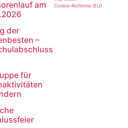
orenlauf am
Cookie-Richtlinie (EU)
.2026
g der
enbesten –
chulabschluss
ruppe für
aktivitäten
indern
iche
lussfeier