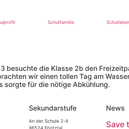
ulprofil
Schulfamilie
Schullebe
 besuchte die Klasse 2b den Freizeitpa
rachten wir einen tollen Tag am Wasse
is sorgte für die nötige Abkühlung.
Sekundarstufe
News
An der Schule 2-4
Save 
96524 Föritztal