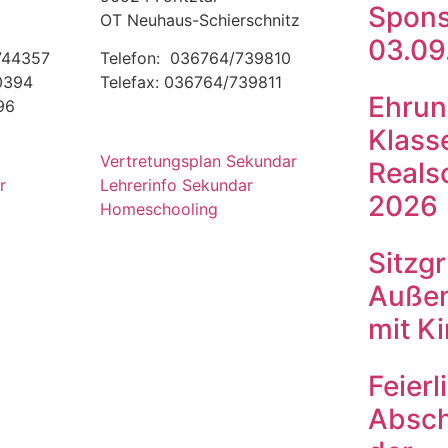
Spons
OT Neuhaus-Schierschnitz
03.09
 744357
Telefon: 036764/739810
00394
Telefax: 036764/739811
Ehrun
96
Klass
Vertretungsplan Sekundar
Reals
r
Lehrerinfo Sekundar
2026
Homeschooling
Sitzg
Außen
mit K
Feierl
Absch