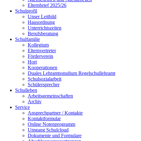
Elternbrief 2025/26
Schulprofil
Unser Leitbild
Hausordnung
Unterrichtszeiten
Berufsberatung
Schulfamilie
Kollegium
Elternvertreter
Förderverein
Hort
Kooperationen
Duales Lehramtsstudium Regelschullehramt
Schulsozialarbeit
Schülersprecher
Schulleben
Arbeitsgemeinschaften
Archiv
Service
Ansprechpartner / Kontakte
Kontaktformular
Online Notenprogramm
Umgang Schulcloud
Dokumente und Formulare