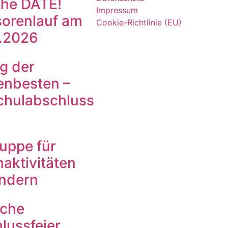
the DATE!
Impressum
orenlauf am
Cookie-Richtlinie (EU)
.2026
g der
enbesten –
chulabschluss
ruppe für
aktivitäten
indern
iche
lussfeier