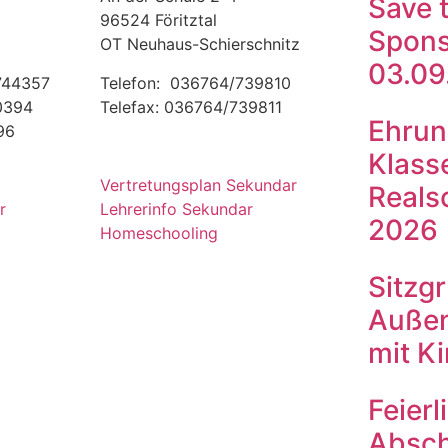
Save 
96524 Föritztal
Spons
OT Neuhaus-Schierschnitz
03.09
 744357
Telefon: 036764/739810
00394
Telefax: 036764/739811
Ehrun
96
Klass
Vertretungsplan Sekundar
Reals
r
Lehrerinfo Sekundar
2026
Homeschooling
Sitzg
Außen
mit K
Feierl
Absch