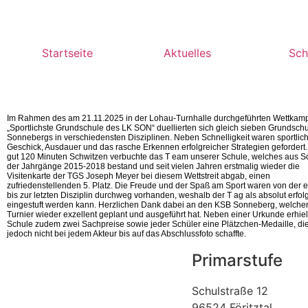
Startseite
Aktuelles
Sch
Im Rahmen des am 21.11.2025 in der Lohau-Turnhalle durchgeführten Wettkam
„Sportlichste Grundschule des LK SON“ duellierten sich gleich sieben Grundsch
Sonnebergs in verschiedensten Disziplinen. Neben Schnelligkeit waren sportlic
Geschick, Ausdauer und das rasche Erkennen erfolgreicher Strategien gefordert
gut 120 Minuten Schwitzen verbuchte das T eam unserer Schule, welches aus S
der Jahrgänge 2015-2018 bestand und seit vielen Jahren erstmalig wieder die
Visitenkarte der TGS Joseph Meyer bei diesem Wettstreit abgab, einen
zufriedenstellenden 5. Platz. Die Freude und der Spaß am Sport waren von der e
bis zur letzten Disziplin durchweg vorhanden, weshalb der T ag als absolut erfol
eingestuft werden kann. Herzlichen Dank dabei an den KSB Sonneberg, welche
Turnier wieder exzellent geplant und ausgeführt hat. Neben einer Urkunde erhiel
Schule zudem zwei Sachpreise sowie jeder Schüler eine Plätzchen-Medaille, di
jedoch nicht bei jedem Akteur bis auf das Abschlussfoto schaffte.
Primarstufe
Schulstraße 12
96524 Föritztal