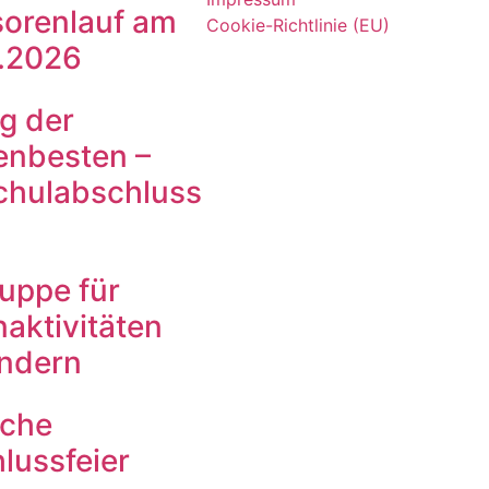
orenlauf am
Cookie-Richtlinie (EU)
.2026
g der
enbesten –
chulabschluss
ruppe für
aktivitäten
indern
iche
lussfeier