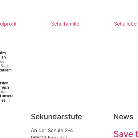
ulprofil
Schulfamilie
Schullebe
pfes
ulen
hes
. Nach
chülern
rsten
greich
r das
t unsere
e es
Sekundarstufe
News
An der Schule 2-4
Save 
96524 Föritztal