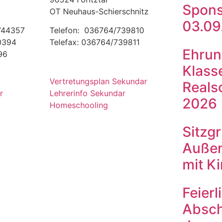
Spons
OT Neuhaus-Schierschnitz
03.09
 744357
Telefon: 036764/739810
00394
Telefax: 036764/739811
Ehrun
96
Klass
Vertretungsplan Sekundar
Reals
r
Lehrerinfo Sekundar
2026
Homeschooling
Sitzg
Außen
mit K
Feierl
Absch