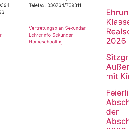
00394
Telefax: 036764/739811
Ehrun
96
Klass
Vertretungsplan Sekundar
Reals
r
Lehrerinfo Sekundar
2026
Homeschooling
Sitzg
Außen
mit K
Feierl
Absch
der
Absch