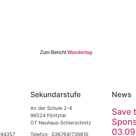
Zum Bericht
Wandertag
Sekundarstufe
News
An der Schule 2-4
Save 
96524 Föritztal
Spons
OT Neuhaus-Schierschnitz
03.09
 744357
Telefon: 036764/739810