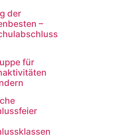
g der
enbesten –
chulabschluss
ruppe für
aktivitäten
indern
iche
lussfeier
lussklassen